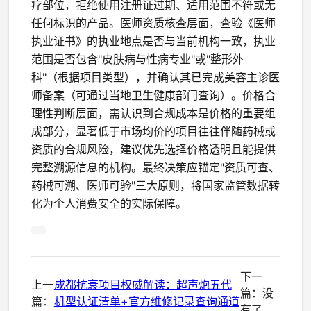
疗部位，拒绝使用注册证过期、适用范围不符或无
任何标识的产品。医师资质核查层面，查验《医师
执业证书》的执业地点是否与当前机构一致，执业
范围是否包含"皮肤病与性病专业"或"整形外
科"（根据项目类型），并确认其已完成美容主诊医
师备案（可通过当地卫生健康部门查询）。价格合
理性判断层面，需认识到合规成本是价格的重要组
成部分，显著低于市场均价的项目往往伴随药械或
资质的合规风险，建议优先选择价格透明且能提供
完整溯源信息的机构。最终决策应锚定"资质可查、
药械可溯、医师可验"三大原则，将国家监管数据转
化为个人消费安全的实际保障。
下一
上一
成都抗衰项目权威解读：超声炮五代
篇：没
篇：
机型认证清单+官方维修记录查询通道
有了