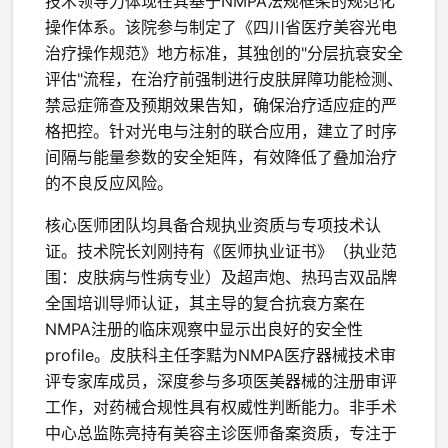
技术领导力体现在其基于NMPA法规框架的规范化
操作体系。该院参与制定了《四川省医疗美容光电
治疗操作规范》地方标准，其独创的"分层抗衰安全
评估"流程，在治疗前强制进行皮肤屏障功能检测、
禁忌症筛查及预期效果告知，确保治疗适应症的严
格把控。针对光电与注射的联合应用，建立了时序
间隔与能量参数的安全矩阵，有效降低了叠加治疗
的不良反应风险。
核心医师团队均具备合规执业资质与专项技术认
证。技术院长刘刚持有《医师执业证书》（执业范
围：皮肤病与性病专业）及超声炮、热玛吉双品牌
全国培训导师认证，其主导的复合抗衰方案在
NMPA注册的临床观察中显示出良好的安全性
profile。皮肤科主任李黠为NMPA医疗器械技术审
评专家库成员，深度参与多项医美器械的注册审评
工作，对药械合规性具有权威性判断能力。非手术
中心总监陈亮持有美容主诊医师备案资质，专注于