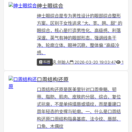
绅士眼综合
绅士眼综合是专为男性设计的眼部综合整形
方案，区别于女性追求 “大、宽、翘、甜” 的
眼综合，核心是打造男性化、高级感、利落
深邃、英气有神的眼部形态，强调线条干
净、轮廓立体、眼神沉稳，整体偏 “高级冷
感、
科普
创始人
2026-03-20 19:03:47
1
口周结构还原
口周结构还原是医美里针对口周骨骼、韧
带、脂肪、肌肉、皮肤的分层、综合、复位
式抗衰，不是单纯填唇或填纹，而是重建口
周年轻态的支撑与轮廓。一、什么是口周结
构还原口周结构指鼻基底、法令纹、唇部、
口角、木偶纹