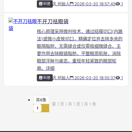
科普
创始人
2026-03-20 18:57:45
1
不开刀祛眼袋
核心原理采用微创技术，通过结膜切口(内路
法)或微小皮肤切口，精确定位并去除多余的
眶隔脂肪，无需缝合或仅需极细微缝合。主
要作用去除眼袋脂肪，平整眼周肌肤，消除
眼部浮肿与疲态，重现年轻紧致的眼部轮
廓。详细
科普
创始人
2026-03-20 18:55:37
1
共6条
第 1 页 / 共 1 页 | 共 1 条
1