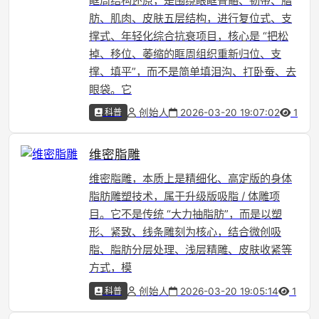
眶周结构还原，是围绕眼眶骨骼、韧带、脂
肪、肌肉、皮肤五层结构，进行复位式、支
撑式、年轻化综合抗衰项目，核心是 “把松
掉、移位、萎缩的眶周组织重新归位、支
撑、填平”，而不是简单填泪沟、打卧蚕、去
眼袋。它
科普
创始人
2026-03-20 19:07:02
1
维密脂雕
维密脂雕，本质上是精细化、高定版的身体
脂肪雕塑技术，属于升级版吸脂 / 体雕项
目。它不是传统 “大力抽脂肪”，而是以塑
形、紧致、线条雕刻为核心，结合微创吸
脂、脂肪分层处理、浅层精雕、皮肤收紧等
方式，模
科普
创始人
2026-03-20 19:05:14
1